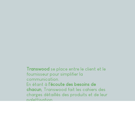
Transwood
se place entre le client et le
fournisseur pour simplifier la
communication.
En étant à
l'écoute des besoins de
chacun
, Transwood fait les cahiers des
charges détaillés des produits et de leur
palettisation.
Transwood
conseille sur les démarches
administratives
concernant
l'importation.
De la réalisation des avivés à leur
livraison, Transwood s'assure du
respect de la démarche qualité dans