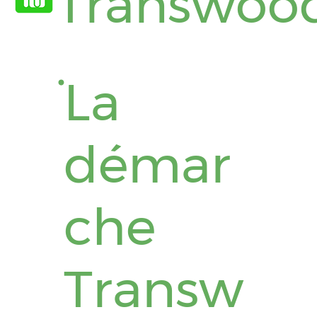
Transwoo
.
La
démar
che
Transw