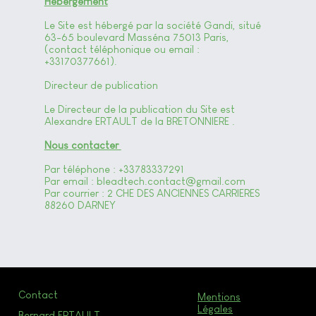
Hébergement
Le Site est hébergé par la société Gandi, situé
63-65 boulevard Masséna 75013 Paris,
(contact téléphonique ou email :
+33170377661).
Directeur de publication
Le Directeur de la publication du Site est
Alexandre ERTAULT de la BRETONNIERE .
Nous contacter
Par téléphone : +33783337291
Par email :
bleadtech.contact@gmail.com
Par courrier : 2 CHE DES ANCIENNES CARRIERES
88260 DARNEY
Contact
Mentions
Légales
Bernard ERTAULT